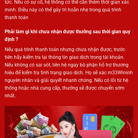
tức. Nếu có sự cố, hệ thống có thể cần thêm thời gian xác
minh. Điều này có thể gây trì hoãn nhẹ trong quá trình
thanh toán
Phải làm gì khi chưa nhận được thưởng sau thời gian quy
định ?
Nếu quá trình thanh toán nhưng chưa nhận được, trước
tiên hãy kiểm tra lại thông tin giao dịch trong tài khoản.
Nếu không có sai sót, liên hệ ngay bộ phận hỗ trợ thương
hiệu để kiểm tra tình trạng giao dịch. Họ sẽ xác m33Wininh
nguyên nhân và giải quyết nhanh chóng. Nếu có lỗi từ hệ
thống hoặc nhà cung cấp, thưởng sẽ được chuyển sớm
nhất.