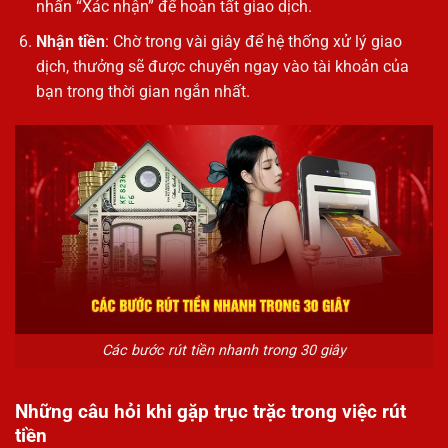
nhấn “Xác nhận” để hoàn tất giao dịch.
Nhận tiền
: Chờ trong vài giây để hệ thống xử lý giao
dịch, thưởng sẽ được chuyển ngay vào tài khoản của
bạn trong thời gian ngắn nhất.
Các bước rút tiền nhanh trong 30 giây
Những câu hỏi khi gặp trục trặc trong việc rút
tiền