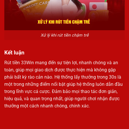
Xử lý khi rút tiền chậm trễ
Kết luận
Rút tiền 33Win mang đến sự tiện lợi, nhanh chóng và an
toàn, giúp mọi giao dịch được thực hiện mà không gặp
phải bất kỳ rào cản nào. Hệ thống lấy thưởng trong 30s là
một trong những điểm nổi bật giúp hệ thống luôn dẫn đầu
trong lĩnh vực cá cược. Đảm bảo mọi thao tác đơn giản,
hiệu quả, và quan trọng nhất, giúp người chơi nhận được
thưởng một cách nhanh chóng, chính xác.