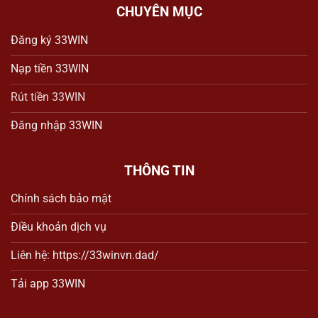
CHUYÊN MỤC
Đăng ký 33WIN
Nạp tiền 33WIN
Rút tiền 33WIN
Đăng nhập 33WIN
THÔNG TIN
Chính sách bảo mật
Điều khoản dịch vụ
Liên hệ: https://33winvn.dad/
Tải app 33WIN