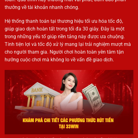
thưởng về tài khoản nhanh chóng.
Hệ thống thanh toán tại thương hiệu tối ưu hóa tốc độ,
giúp giao dịch hoàn tất trong tối đa 30 giây. Đây là một
trong những yếu tố giúp nền tảng này được ưa chuộng.
Tính tiện lợi và tốc độ xử lý mang lại trải nghiệm mượt mà
cho người tham gia. Người chơi hoàn toàn yên tâm tận
hưởng cuộc chơi mà không lo về vấn đề giao dịch.