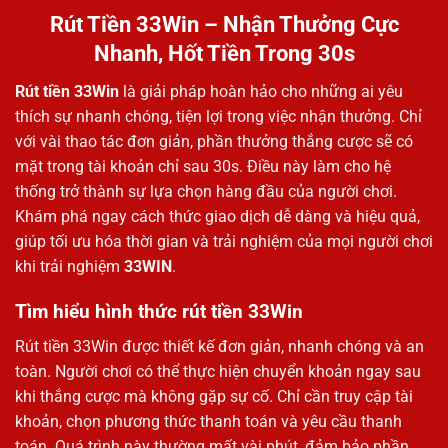
Rút Tiền 33Win – Nhận Thưởng Cực
Nhanh, Hốt Tiền Trong 30s
Rút tiền 33Win
là giải pháp hoàn hảo cho những ai yêu
thích sự nhanh chóng, tiện lợi trong việc nhận thưởng. Chỉ
với vài thao tác đơn giản, phần thưởng thắng cược sẽ có
mặt trong tài khoản chỉ sau 30s. Điều này làm cho hệ
thống trở thành sự lựa chọn hàng đầu của người chơi.
Khám phá ngay cách thức giao dịch dễ dàng và hiệu quả,
giúp tối ưu hóa thời gian và trải nghiệm của mọi người chơi
khi trải nghiệm
33WIN
.
Tìm hiểu hình thức rút tiền 33Win
Rút tiền 33Win được thiết kế đơn giản, nhanh chóng và an
toàn. Người chơi có thể thực hiện chuyển khoản ngay sau
khi thắng cược mà không gặp sự cố. Chỉ cần truy cập tài
khoản, chọn phương thức thanh toán và yêu cầu thanh
toán. Quá trình này thường mất vài phút, đảm bảo phần