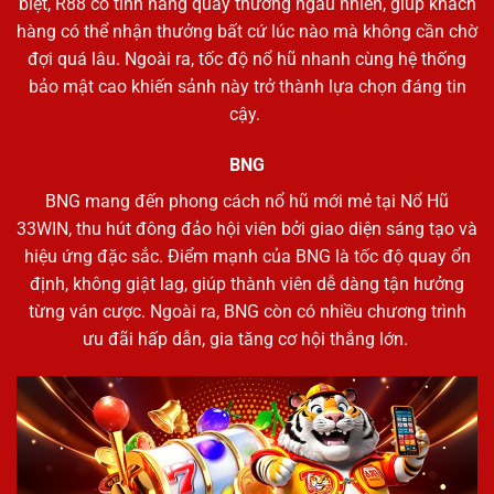
biệt, R88 có tính năng quay thưởng ngẫu nhiên, giúp khách
hàng có thể nhận thưởng bất cứ lúc nào mà không cần chờ
đợi quá lâu. Ngoài ra, tốc độ nổ hũ nhanh cùng hệ thống
bảo mật cao khiến sảnh này trở thành lựa chọn đáng tin
cậy.
BNG
BNG mang đến phong cách nổ hũ mới mẻ tại Nổ Hũ
33WIN, thu hút đông đảo hội viên bởi giao diện sáng tạo và
hiệu ứng đặc sắc. Điểm mạnh của BNG là tốc độ quay ổn
định, không giật lag, giúp thành viên dễ dàng tận hưởng
từng ván cược. Ngoài ra, BNG còn có nhiều chương trình
ưu đãi hấp dẫn, gia tăng cơ hội thắng lớn.