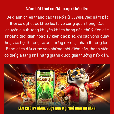
Nắm bắt thời cơ đặt cược khéo léo
Để giành chiến thắng cao tại Nổ Hũ 33WIN, việc nắm bắt
thời cơ đặt cược khéo léo là vô cùng quan trọng. Các
chuyên gia thường khuyên khách hàng nên chú ý đến các
khoảng thời gian hoặc sự kiện đặc biệt, khi các vòng quay
hoặc cơ hội thưởng có xu hướng đem lại phần thưởng lớn.
Bằng cách đặt cược vào những thời điểm này, thành viên
có thể gia tăng khả năng giành được giải thưởng hấp dẫn.