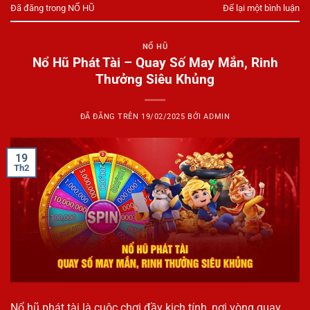
Đã đăng trong
NỔ HŨ
Để lại một bình luận
NỔ HŨ
Nổ Hũ Phát Tài – Quay Số May Mắn, Rinh
Thưởng Siêu Khủng
ĐÃ ĐĂNG TRÊN
19/02/2025
BỞI
ADMIN
19
Th2
Nổ hũ phát tài là cuộc chơi đầy kịch tính, nơi vòng quay