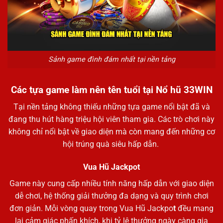
Sảnh game đình đám nhất tại nền tảng
Các tựa game làm nên tên tuổi tại Nổ hũ 33WIN
Tại nền tảng không thiếu những tựa game nổi bật đã và
đang thu hút hàng triệu hội viên tham gia. Các trò chơi này
không chỉ nổi bật về giao diện mà còn mang đến những cơ
hội trúng quà siêu hấp dẫn.
Vua Hũ Jackpot
Game này cung cấp nhiều tính năng hấp dẫn với giao diện
dễ chơi, hệ thống giải thưởng đa dạng và quy trình chơi
đơn giản. Mỗi vòng quay trong Vua Hũ Jackpo
t
đều mang
lại cảm giác phấn khích, khi tỷ lệ thưởng ngày càng gia