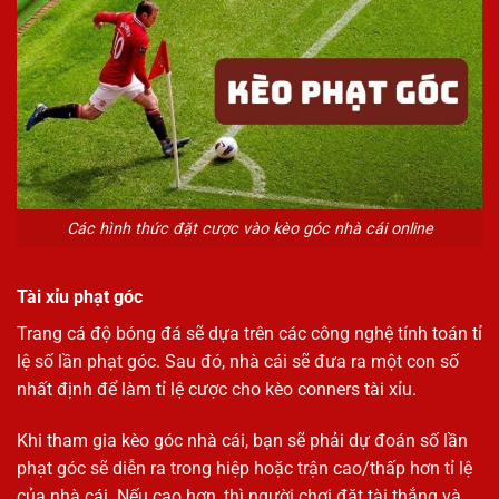
Các hình thức đặt cược vào kèo góc nhà cái online
Tài xỉu phạt góc
Trang cá độ bóng đá sẽ dựa trên các công nghệ tính toán tỉ
lệ số lần phạt góc. Sau đó, nhà cái sẽ đưa ra một con số
nhất định để làm tỉ lệ cược cho kèo conners tài xỉu.
Khi tham gia kèo góc nhà cái, bạn sẽ phải dự đoán số lần
phạt góc sẽ diễn ra trong hiệp hoặc trận cao/thấp hơn tỉ lệ
của nhà cái. Nếu cao hơn, thì người chơi đặt tài thắng và