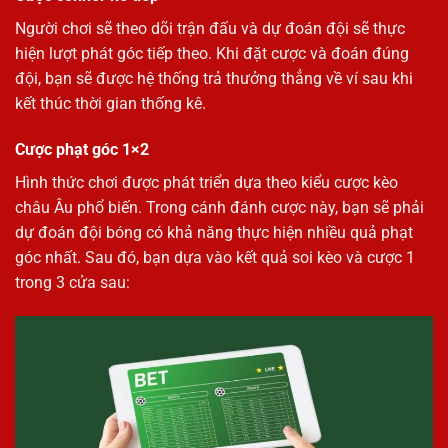
Người chơi sẽ theo dõi trận đấu và dự đoán đội sẽ thực
hiện lượt phát góc tiếp theo. Khi đặt cược và đoán đúng
đội, bạn sẽ được hệ thống trả thưởng thẳng về ví sau khi
kết thúc thời gian thống kê.
Cược phạt góc 1×2
Hình thức chơi được phát triển dựa theo kiểu cược kèo
châu Âu phổ biến. Trong cánh đánh cược này, bạn sẽ phải
dự đoán đội bóng có khả năng thực hiện nhiều quả phạt
góc nhất. Sau đó, bạn dựa vào kết quả soi kèo và cược 1
trong 3 cửa sau: