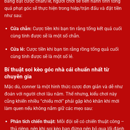
bảng đặt cược chẵn/lẻ, người chơi sẽ tiến hành tính tổng
quả phạt góc sẽ thực hiện trong hiệp/trận đấu và đặt tiền
như sau:
Cửa chẵn:
Cược tiền khi bạn tin rằng tổng kết quả cuối
cùng tính được sẽ là một số chẵn.
Cửa lẻ:
Cược tiền khi bạn tin rằng rồng tổng quả cuối
cùng tính được sẽ là một số lẻ.
Bí thuật soi kèo góc nhà cái chuẩn nhất từ
chuyên gia
Mặc dù, conner là một hình thức cược đơn giản và dễ như
đoán với người chơi lâu năm. Thế nhưng, kiểu chơi này
cũng khiến nhiều “chiếu mới” phải gặp khó khăn khi mới
làm quen nếu không nắm giữ các mẹo sau:
Phân tích chiến thuật:
Mỗi đội sẽ có chiến thuật công –
thủ riêng, nên khi soi kèo bạn đừng nên bỏ qua lối đánh