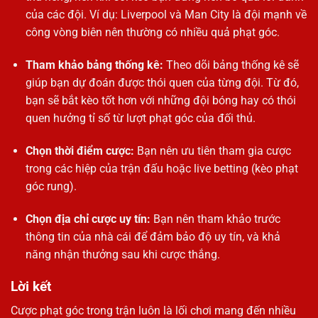
của các đội. Ví dụ: Liverpool và Man City là đội mạnh về
công vòng biên nên thường có nhiều quả phạt góc.
Tham khảo bảng thống kê:
Theo dõi bảng thống kê sẽ
giúp bạn dự đoán được thói quen của từng đội. Từ đó,
bạn sẽ bắt kèo tốt hơn với những đội bóng hay có thói
quen hưởng tỉ số từ lượt phạt góc của đối thủ.
Chọn thời điểm cược:
Bạn nên ưu tiên tham gia cược
trong các hiệp của trận đấu hoặc live betting (kèo phạt
góc rung).
Chọn địa chỉ cược uy tín:
Bạn nên tham khảo trước
thông tin của nhà cái để đảm bảo độ uy tín, và khả
năng nhận thưởng sau khi cược thắng.
Lời kết
Cược phạt góc trong trận luôn là lối chơi mang đến nhiều