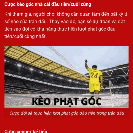
Cược kèo góc nhà cái đầu tiên/cuối cùng
Khi tham gia, người chơi không cần quan tâm đến bất kỳ tỉ
số nào của trận đấu. Thay vào đó, bạn sẽ dự đoán và đặt
tiền vào đội có khả năng thực hiện lượt phạt góc đầu
tiên/cuối cùng nhất.
Cược đội sẽ thực hiện lượt phạt góc đầu tiên trong trận đấu
Cược conner kế tiếp