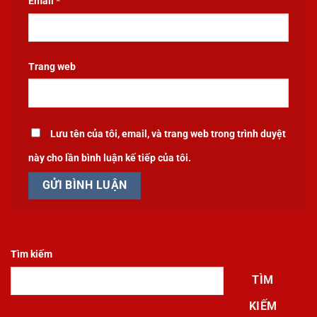
Email
*
Trang web
Lưu tên của tôi, email, và trang web trong trình duyệt
này cho lần bình luận kế tiếp của tôi.
Tìm kiếm
TÌM
KIẾM