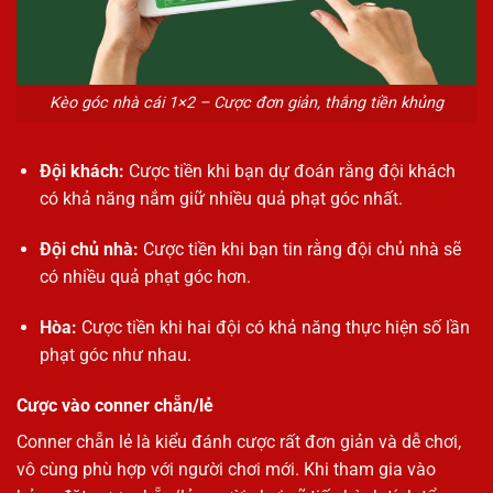
Kèo góc nhà cái 1×2 – Cược đơn giản, thắng tiền khủng
Đội khách:
Cược tiền khi bạn dự đoán rằng đội khách
có khả năng nắm giữ nhiều quả phạt góc nhất.
Đội chủ nhà:
Cược tiền khi bạn tin rằng đội chủ nhà sẽ
có nhiều quả phạt góc hơn.
Hòa:
Cược tiền khi hai đội có khả năng thực hiện số lần
phạt góc như nhau.
Cược vào conner chẵn/lẻ
Conner chẵn lẻ là kiểu đánh cược rất đơn giản và dễ chơi,
vô cùng phù hợp với người chơi mới. Khi tham gia vào